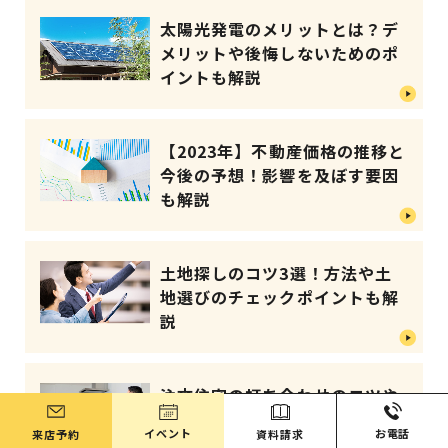
太陽光発電のメリットとは？デ
メリットや後悔しないためのポ
イントも解説
【2023年】不動産価格の推移と
今後の予想！影響を及ぼす要因
も解説
土地探しのコツ3選！方法や土
地選びのチェックポイントも解
説
注文住宅の打ち合わせのコツや
注意点は？契約前から引き渡し
イベント
お電話
来店予約
資料請求
までの回数も