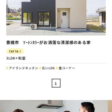
豊橋市 ﾂｰﾄﾝｶﾗｰがお洒落な清潔感のある家
TATTA！
3LDK+和室
アイランドキッチン
広いLDK
畳コーナー
1