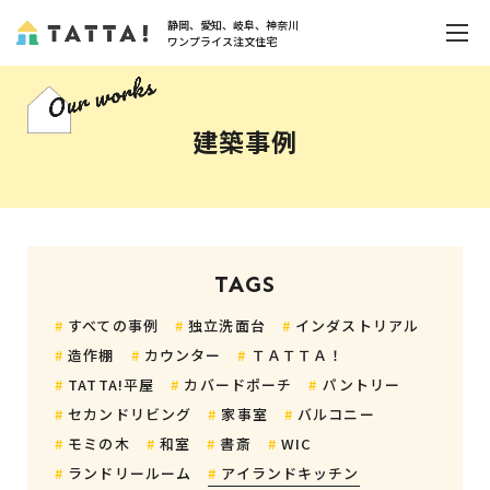
静岡、愛知、岐阜、神奈川
ワンプライス注文住宅
建築事例
TAGS
すべての事例
独立洗面台
インダストリアル
造作棚
カウンター
ＴＡＴＴＡ！
TATTA!平屋
カバードポーチ
パントリー
セカンドリビング
家事室
バルコニー
モミの木
和室
書斎
WIC
ランドリールーム
アイランドキッチン