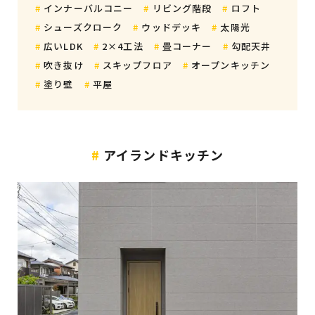
インナーバルコニー
リビング階段
ロフト
シューズクローク
ウッドデッキ
太陽光
広いLDK
2×4工法
畳コーナー
勾配天井
吹き抜け
スキップフロア
オープンキッチン
塗り壁
平屋
アイランドキッチン